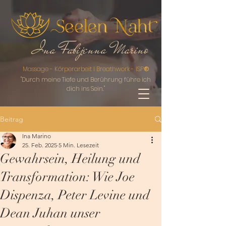
Ina Fabijenna Marino
Massage - Körperarbeit I Breathwork - ISP
®
"Durch meine Ti
efe und Berührung führe ich
dich ins Sein."
Beitrag
Ina Marino
25. Feb. 2025
5 Min. Lesezeit
Gewahrsein, Heilung und
Transformation: Wie Joe
Dispenza, Peter Levine und
Dean Juhan unser