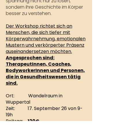
Spannung nicht nur zu lösen,
sondern ihre Geschichte im Körper
besser zu verstehen.
Der Workshop richtet sich an
Menschen, die sich tiefer mit
Körperwahrnehmung, emotionalen
Mustern und verkörperter Präsenz
auseinandersetzen möchten.
Angesprochen sind:
TherapeutInnen, Coaches,
BodyworkerInnen und Personen,
die in Gesundheitswesen tätig
sind.
Ort: Wandelraum in
Wuppertal
Zeit: 17. September 26 von 9-
19h
Beitrag:
120€
Bei Buchung beider Tage zahlst du