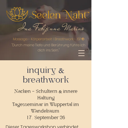
Ina Fabijenna Marino
Massage - Körperarbeit I Breathwork - ISP
®
"Durch meine Ti
efe und Berührung führe ich
dich ins Sein."
inquiry &
breathwork
Nacken - Schultern & innere
Haltung
Tagesseminar in Wuppertal im
Wandelraum
17. September 26
Dieser Tagesworkshop verbindet