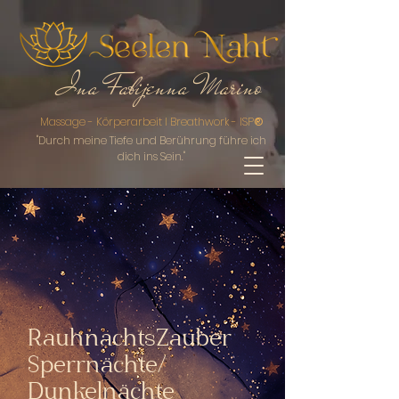
Ina Fabijenna Marino
Massage - Körperarbeit I Breathwork - ISP
®
"Durch meine Ti
efe und Berührung führe ich
dich ins Sein."
RauhnachtsZauber
Sperrnächte/
Dunkelnächte