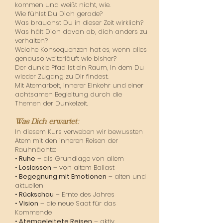
kommen und weißt nicht, wie.
Wie fühlst Du Dich gerade?
Was brauchst Du in dieser Zeit wirklich?
Was hält Dich davon ab, dich anders zu
verhalten?
Welche Konsequenzen hat es, wenn alles
genauso weiterläuft wie bisher?
Der dunkle Pfad ist ein Raum, in dem Du
wieder Zugang zu Dir findest.
Mit Atemarbeit, innerer Einkehr und einer
achtsamen Begleitung durch die
Themen der Dunkelzeit.
Was Dich erwartet:
In diesem Kurs verweben wir bewussten
Atem mit den inneren Reisen der
Rauhnächte:
•
Ruhe
– als Grundlage von allem
•
Loslassen
– von altem Ballast
•
Begegnung mit Emotionen
– alten und
aktuellen
•
Rückschau
– Ernte des Jahres
•
Vision
– die neue Saat für das
Kommende
•
Atemgeleitete Reisen
– aktiv,