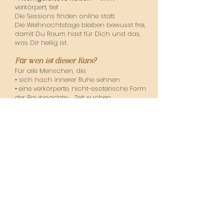
verkörpert, tief
Die Sessions finden online statt.
Die Weihnachtstage bleiben bewusst frei,
damit Du Raum hast für Dich und das,
was Dir heilig ist.
Für wen ist dieser Kurs?
Für alle Menschen, die:
• sich nach innerer Ruhe sehnen
• eine verkörperte, nicht-esoterische Form
der Rauhnachts- Zeit suchen
• den Zauber dieser Zeit wieder spüren
wollen
• eine tiefere Verbindung zwischen Atem,
Körper und inneren Bildern erfahren
möchten
• sich selbst in dieser besonderen
Jahresphase bewusst begleiten wollen
Preise & Optionen
111 €
Der dunkle Pfad
– Teilnahme ohne
Zusatzmaterial
222 €
Der dunkle Pfad
inkl.:
• 12 Aufzeichnungen